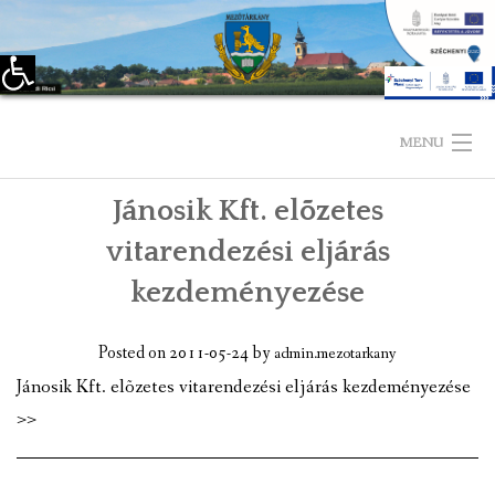
Eszköztár megnyitása
Skip
to
MENU
content
Jánosik Kft. elõzetes
KEZDŐLAP
vitarendezési eljárás
TELEPÜLÉSÜNKRŐL
kezdeményezése
LÁTNIVALÓK
Posted on
2011-05-24
by
admin.mezotarkany
KAPCSOLAT
Jánosik Kft. elõzetes vitarendezési eljárás kezdeményezése
>>
ÖNKORMÁNYZAT
KÉPVISELŐ-TESTÜLET