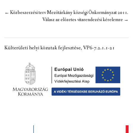
VÁLASZTÁSI INFORMÁCIÓK
Post
←
Közbeszerzési terv Mezõtárkány községi Önkormányzat 2011.
navigation
Válasz az elõzetes vitarendezési kérelemre
→
NEMZETISÉGI ÖNKORMÁNYZAT
TÁRSULÁS
Külterületi helyi közutak fejlesztése, VP6-7.2.1.1-21
PÁLYÁZATOK
HIRDETMÉNYEK
ÓVODA ÉS MINI BÖLCSŐDE