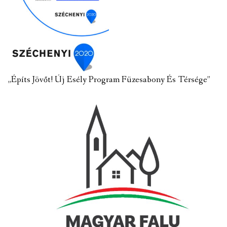
„Építs Jövőt! Új Esély Program Füzesabony És Térsége”