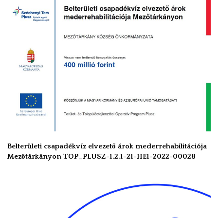
Belterületi csapadékvíz elvezető árok mederrehabilitációja
Mezőtárkányon TOP_PLUSZ-1.2.1-21-HE1-2022-00028