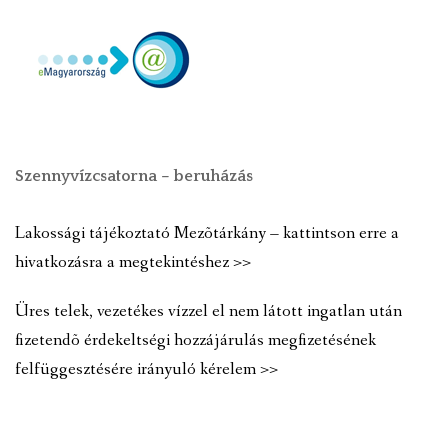
Szennyvízcsatorna – beruházás
Lakossági tájékoztató Mezõtárkány – kattintson erre a
hivatkozásra a megtekintéshez >>
Üres telek, vezetékes vízzel el nem látott ingatlan után
fizetendõ érdekeltségi hozzájárulás megfizetésének
felfüggesztésére irányuló kérelem >>