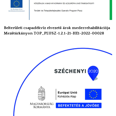
Belterületi csapadékvíz elvezető árok mederrehabilitációja
Mezőtárkányon TOP_PLUSZ-1.2.1-21-HE1-2022-00028