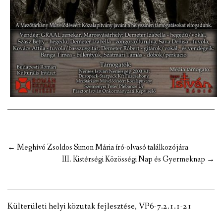
Post
←
Meghívó Zsoldos Simon Mária író-olvasó találkozójára
navigation
III. Kistérségi Közösségi Nap és Gyermeknap
→
Külterületi helyi közutak fejlesztése, VP6-7.2.1.1-21