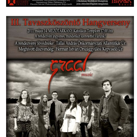
VÁLASZTÁSI INFORMÁCIÓK
NEMZETISÉGI ÖNKORMÁNYZAT
TÁRSULÁS
PÁLYÁZATOK
HIRDETMÉNYEK
ÓVODA ÉS MINI BÖLCSŐDE