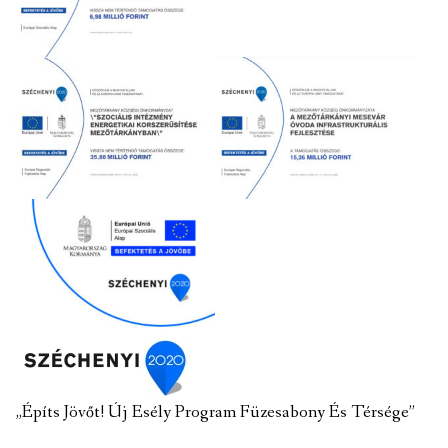
„Építs Jövőt! Új Esély Program Füzesabony És Térsége”