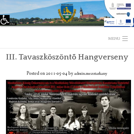
Eszköztár megnyitása
Skip
to
MENU
content
III. Tavaszköszöntõ Hangverseny
KEZDŐLAP
TELEPÜLÉSÜNKRŐL
Posted on
2011-05-04
by
admin.mezotarkany
LÁTNIVALÓK
KAPCSOLAT
ÖNKORMÁNYZAT
KÉPVISELŐ-TESTÜLET