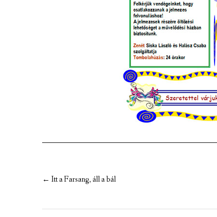
MEZÕTÁRKÁNYI ZSEBKALAUZ
MEZŐTÁRKÁNY KINCSE
MEZŐTÁRKÁNY ÉRTÉKEI
Post
←
Itt a Farsang, áll a bál
navigation