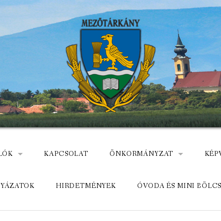
LÓK
KAPCSOLAT
ÖNKORMÁNYZAT
KÉP
: NEMZETÕRÖK HEVES MEGYÉBEN, MEZÕTÁRKÁNYON
ÁZ
KÖZADATKERESŐ
HEL
LYÁZATOK
HIRDETMÉNYEK
ÓVODA ÉS MINI BÖLC
MEZŐTÁRKÁNYI KÖZÖS ÖNKO
KÖZ
ELÉRHETŐSÉGE