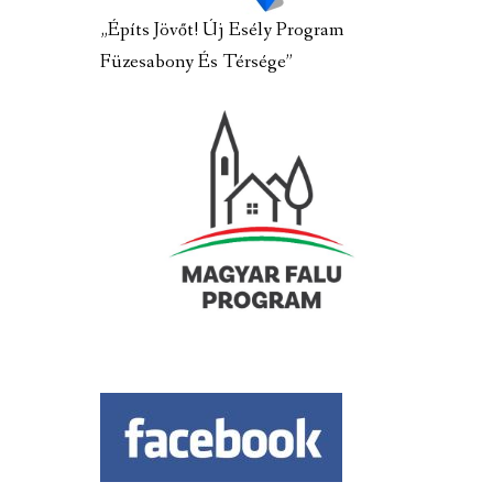
„Építs Jövőt! Új Esély Program
Füzesabony És Térsége”