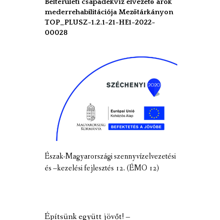
Belterületi csapadékvíz elvezető árok
mederrehabilitációja Mezőtárkányon
TOP_PLUSZ-1.2.1-21-HE1-2022-
00028
Észak-Magyarországi szennyvízelvezetési
és –kezelési fejlesztés 12. (ÉMO 12)
Építsünk együtt jövőt! –