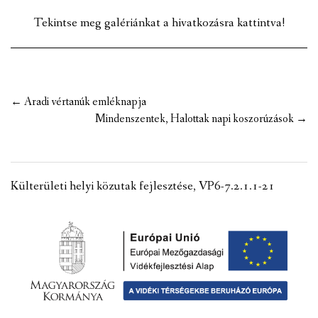
Tekintse meg galériánkat a hivatkozásra kattintva!
Post
←
Aradi vértanúk emléknapja
navigation
Mindenszentek, Halottak napi koszorúzások
→
Külterületi helyi közutak fejlesztése, VP6-7.2.1.1-21