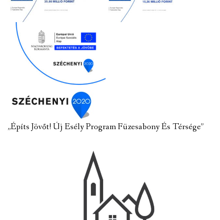
„Építs Jövőt! Új Esély Program Füzesabony És Térsége”