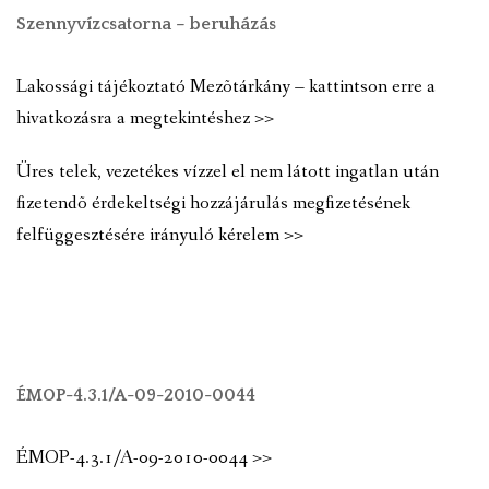
Szennyvízcsatorna – beruházás
Lakossági tájékoztató Mezõtárkány – kattintson erre a
hivatkozásra a megtekintéshez >>
Üres telek, vezetékes vízzel el nem látott ingatlan után
fizetendõ érdekeltségi hozzájárulás megfizetésének
felfüggesztésére irányuló kérelem >>
ÉMOP-4.3.1/A-09-2010-0044
ÉMOP-4.3.1/A-09-2010-0044 >>