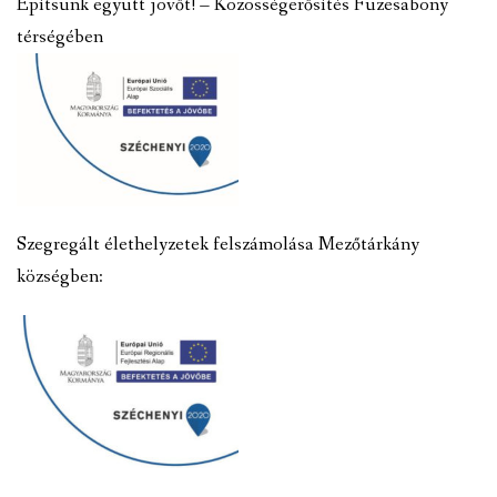
Építsünk együtt jövőt! – Közösségerősítés Füzesabony
térségében
Szegregált élethelyzetek felszámolása Mezőtárkány
községben: