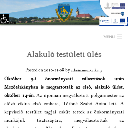
Eszköztár megnyitása
Skip
to
MENU
content
Alakuló testületi ülés
KEZDŐLAP
TELEPÜLÉSÜNKRŐL
Posted on
2010-11-08
by
admin.mezotarkany
Október 3-i önormányzati választások után
LÁTNIVALÓK
Mezõtárkányban is megtartották az elsõ, alakuló ülést,
október 14-én.
Az újonnan megválsztott polgármester az
KAPCSOLAT
elõzõ ciklus elsõ embere, Tóthné Szabó Anita lett. A
ÖNKORMÁNYZAT
képviselõ testület tagjai esküt tettek az önkormányzati
munkájuk tisztaságára, megválasztották az
KÉPVISELŐ-TESTÜLET