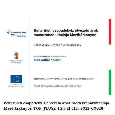
Belterületi csapadékvíz elvezető árok mederrehabilitációja
Mezőtárkányon TOP_PLUSZ-1.2.1-21-HE1-2022-00028