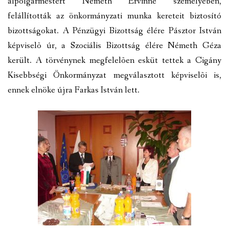
alpolgármestert Németh Ervinné személyében,
felállították az önkormányzati munka kereteit biztosító
VÁLASZTÁSI INFORMÁCIÓK
bizottságokat. A Pénzügyi Bizottság élére Pásztor István
NEMZETISÉGI ÖNKORMÁNYZAT
képviselõ úr, a Szociális Bizottság élére Németh Géza
került. A törvénynek megfelelõen esküt tettek a Cigány
TÁRSULÁS
Kisebbségi Önkormányzat megválasztott képviselõi is,
PÁLYÁZATOK
ennek elnöke újra Farkas István lett.
HIRDETMÉNYEK
ÓVODA ÉS MINI BÖLCSŐDE