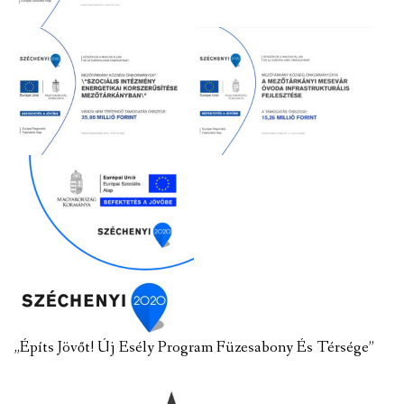
„Építs Jövőt! Új Esély Program Füzesabony És Térsége”