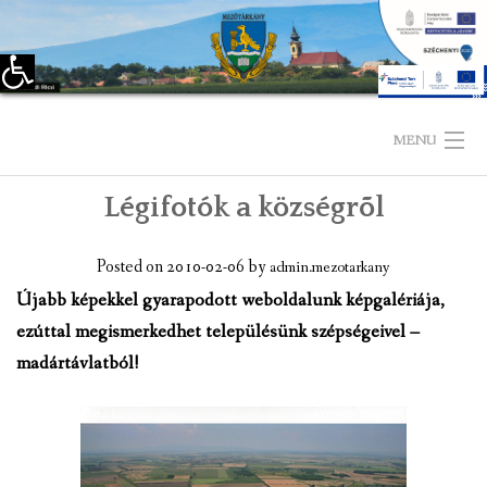
Eszköztár megnyitása
Skip
to
MENU
content
Légifotók a községrõl
KEZDŐLAP
TELEPÜLÉSÜNKRŐL
Posted on
2010-02-06
by
admin.mezotarkany
Újabb képekkel gyarapodott weboldalunk képgalériája,
LÁTNIVALÓK
ezúttal megismerkedhet településünk szépségeivel –
madártávlatból!
KAPCSOLAT
ÖNKORMÁNYZAT
KÉPVISELŐ-TESTÜLET