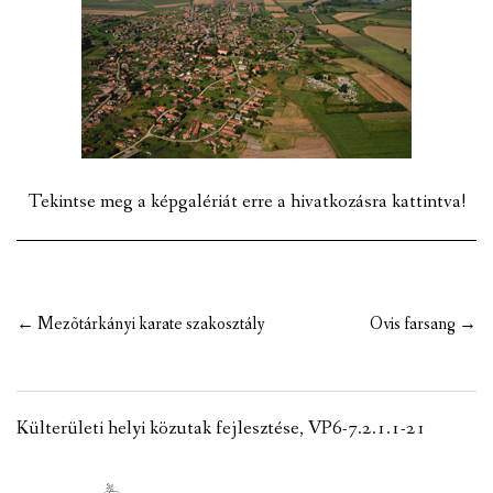
VÁLASZTÁSI INFORMÁCIÓK
NEMZETISÉGI ÖNKORMÁNYZAT
TÁRSULÁS
PÁLYÁZATOK
Tekintse meg a képgalériát erre a hivatkozásra kattintva!
HIRDETMÉNYEK
ÓVODA ÉS MINI BÖLCSŐDE
Post
←
Mezõtárkányi karate szakosztály
Ovis farsang
→
navigation
Külterületi helyi közutak fejlesztése, VP6-7.2.1.1-21