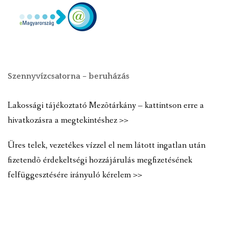
Szennyvízcsatorna – beruházás
Lakossági tájékoztató Mezõtárkány – kattintson erre a
hivatkozásra a megtekintéshez >>
Üres telek, vezetékes vízzel el nem látott ingatlan után
fizetendõ érdekeltségi hozzájárulás megfizetésének
felfüggesztésére irányuló kérelem >>