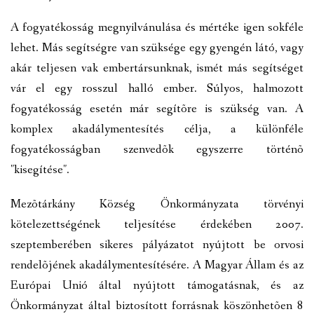
A fogyatékosság megnyilvánulása és mértéke igen sokféle
lehet. Más segítségre van szüksége egy gyengén látó, vagy
akár teljesen vak embertársunknak, ismét más segítséget
vár el egy rosszul halló ember. Súlyos, halmozott
fogyatékosság esetén már segítõre is szükség van. A
komplex akadálymentesítés célja, a különféle
fogyatékosságban szenvedõk egyszerre történõ
"kisegítése".
Mezõtárkány Község Önkormányzata törvényi
kötelezettségének teljesítése érdekében 2007.
szeptemberében sikeres pályázatot nyújtott be orvosi
rendelõjének akadálymentesítésére. A Magyar Állam és az
Európai Unió által nyújtott támogatásnak, és az
Önkormányzat által biztosított forrásnak köszönhetõen 8