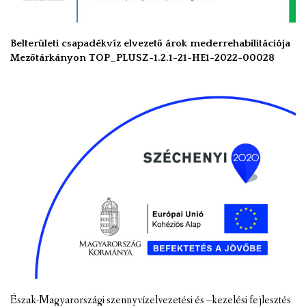
Belterületi csapadékvíz elvezető árok mederrehabilitációja
Mezőtárkányon TOP_PLUSZ-1.2.1-21-HE1-2022-00028
Észak-Magyarországi szennyvízelvezetési és –kezelési fejlesztés