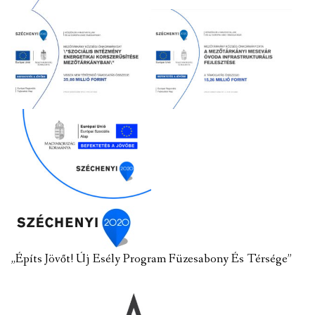
„Építs Jövőt! Új Esély Program Füzesabony És Térsége”