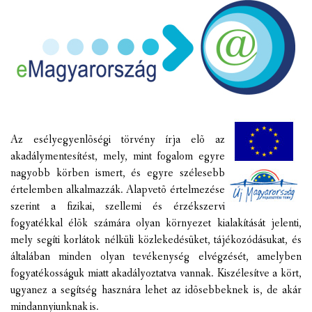
VÁLASZTÁSI INFORMÁCIÓK
NEMZETISÉGI ÖNKORMÁNYZAT
TÁRSULÁS
PÁLYÁZATOK
Az
esélyegyenlõségi törvény
írja elõ az
HIRDETMÉNYEK
a
kadálymentesítést
, mely, mint fogalom egyre
nagyobb körben ismert, és egyre szélesebb
ÓVODA ÉS MINI BÖLCSŐDE
értelemben alkalmazzák. Alapvetõ értelmezése
szerint a fizikai, szellemi és érzékszervi
fogyatékkal élõk számára olyan környezet kialakítását jelenti,
mely segíti korlátok nélküli közlekedésüket, tájékozódásukat, és
általában minden olyan tevékenység elvégzését, amelyben
fogyatékosságuk miatt akadályoztatva vannak. Kiszélesítve a kört,
ugyanez a segítség hasznára lehet az idõsebbeknek is, de akár
mindannyiunknak is.