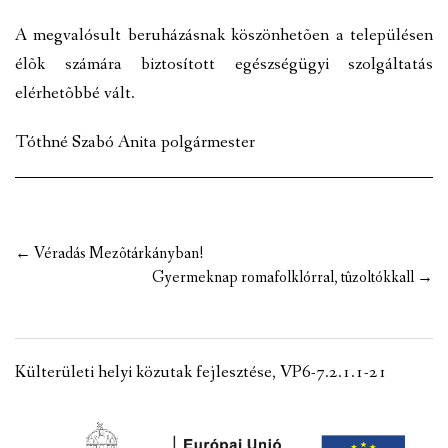
A megvalósult beruházásnak köszönhetõen a településen
élõk számára biztosított egészségügyi szolgáltatás
elérhetõbbé vált.
Tóthné Szabó Anita polgármester
Post
←
Véradás Mezõtárkányban!
navigation
Gyermeknap romafolklórral, tûzoltókkall
→
Külterületi helyi közutak fejlesztése, VP6-7.2.1.1-21