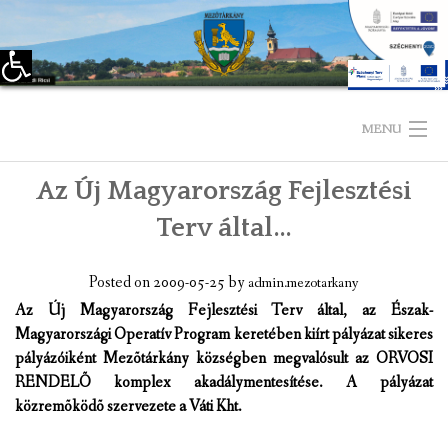
Eszköztár megnyitása
Skip
to
MENU
content
Az Új Magyarország Fejlesztési
KEZDŐLAP
Terv által…
TELEPÜLÉSÜNKRŐL
Posted on
2009-05-25
by
admin.mezotarkany
LÁTNIVALÓK
Az Új Magyarország Fejlesztési Terv által, az Észak-
Magyarországi Operatív Program keretében kiírt pályázat sikeres
KAPCSOLAT
pályázóiként Mezõtárkány községben megvalósult az ORVOSI
RENDELÕ komplex akadálymentesítése. A pályázat
ÖNKORMÁNYZAT
közremõködõ szervezete a Váti Kht.
KÉPVISELŐ-TESTÜLET