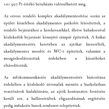
101 957 Ft értékõ beruházás valósulhatott meg.
Az orvosi rendelõ komplex akadálymentesítése során az
épület közelében akadálymentes parkolót létesítettek, a
rendelõ bejáratához a kerekesszékkel, illetve babakocsival
közlekedõk bejutását könnyítõ rámpát építettek. A fizikai
akadálymentesítés keretében az ajtókat kicserélték,
akadálymentes mosdót és WC-t építettek, valamint a
mozgáskorlátozottak érdekében a küszöböket
eltávolították.
Az infokommunikációs akadálymentesítés biztosítása
érdekében a közlekedõ útvonalak mentén a burkolatban
vezetõsávok kialakítására, az ajtók kontrasztos festésére
került sor, a hallássérültek eligazodásának segítésére
pedig indukciós hurok rendszert telepítettek.