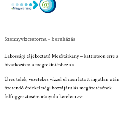
Szennyvízcsatorna – beruházás
Lakossági tájékoztató Mezõtárkány – kattintson erre a
hivatkozásra a megtekintéshez >>
Üres telek, vezetékes vízzel el nem látott ingatlan után
fizetendõ érdekeltségi hozzájárulás megfizetésének
felfüggesztésére irányuló kérelem >>