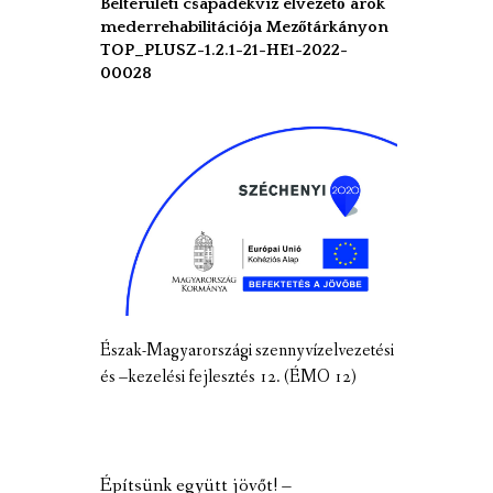
Belterületi csapadékvíz elvezető árok
mederrehabilitációja Mezőtárkányon
TOP_PLUSZ-1.2.1-21-HE1-2022-
00028
Észak-Magyarországi szennyvízelvezetési
és –kezelési fejlesztés 12. (ÉMO 12)
Építsünk együtt jövőt! –