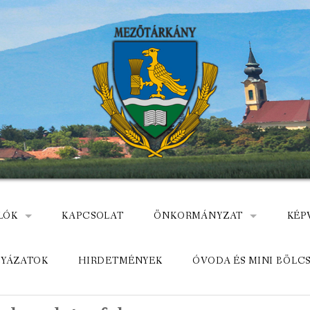
LÓK
KAPCSOLAT
ÖNKORMÁNYZAT
KÉP
: NEMZETÕRÖK HEVES MEGYÉBEN, MEZÕTÁRKÁNYON
ÁZ
KÖZADATKERESŐ
HEL
LYÁZATOK
HIRDETMÉNYEK
ÓVODA ÉS MINI BÖLC
MEZŐTÁRKÁNYI KÖZÖS ÖNKO
KÖZ
ELÉRHETŐSÉGE