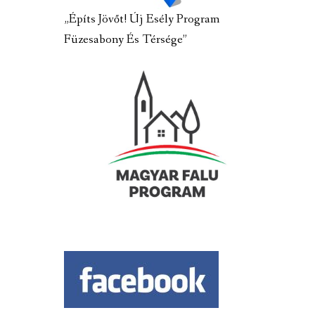
„Építs Jövőt! Új Esély Program
Füzesabony És Térsége”