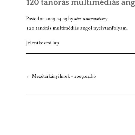
120 tanórás multimédiás an
A TELEPÜLÉS BEMUTATÁSA
GAZDASÁGI ÉLET
Posted on
2009-04-09
by
admin.mezotarkany
120 tanórás multimédiás angol nyelvtanfolyam.
A TELEPÜLÉS CÍMERE
Jelentkezési lap.
KÉPGALÉRIA
VIDEÓK
MEZÕTÁRKÁNY TÉRKÉPE
Post
←
Mezõtárkányi hírek – 2009.04.hó
navigation
TÉRKÉPCENTRUM
GOOGLE TÉRKÉP
KULTURÁLIS EMLÉKEK, NEVEZETESS
JELES NAPOK, PROGRAMOK, ESEMÉN