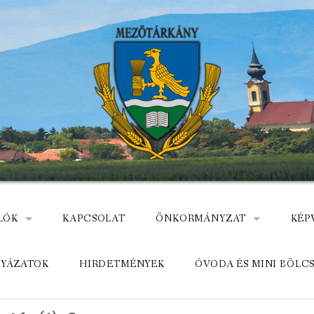
LÓK
KAPCSOLAT
ÖNKORMÁNYZAT
KÉP
: NEMZETÕRÖK HEVES MEGYÉBEN, MEZÕTÁRKÁNYON
ÁZ
KÖZADATKERESŐ
HEL
LYÁZATOK
HIRDETMÉNYEK
ÓVODA ÉS MINI BÖLC
MEZŐTÁRKÁNYI KÖZÖS ÖNKO
KÖZ
ELÉRHETŐSÉGE