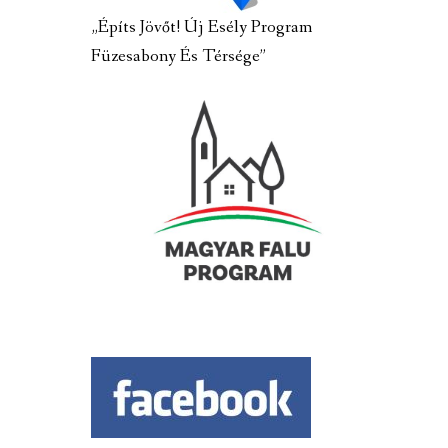
„Építs Jövőt! Új Esély Program
Füzesabony És Térsége”