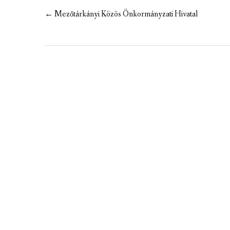
MEZÕTÁRKÁNYI ZSEBKALAUZ
Post
←
Mezőtárkányi Közös Önkormányzati Hivatal
navigation
MEZŐTÁRKÁNY KINCSE
MEZŐTÁRKÁNY ÉRTÉKEI