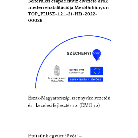
Belterületi csapadékvíz elvezető árok
mederrehabilitációja Mezőtárkányon
TOP_PLUSZ-1.2.1-21-HE1-2022-
00028
Észak-Magyarországi szennyvízelvezetési
és –kezelési fejlesztés 12. (ÉMO 12)
Építsünk együtt jövőt! –