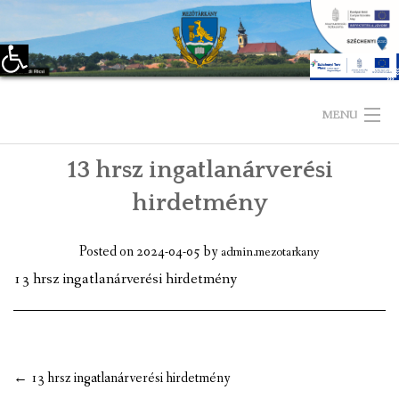
Eszköztár megnyitása
Skip
to
MENU
content
13 hrsz ingatlanárverési
KEZDŐLAP
hirdetmény
TELEPÜLÉSÜNKRŐL
Posted on
2024-04-05
by
admin.mezotarkany
LÁTNIVALÓK
13 hrsz ingatlanárverési hirdetmény
KAPCSOLAT
ÖNKORMÁNYZAT
Post
←
13 hrsz ingatlanárverési hirdetmény
KÉPVISELŐ-TESTÜLET
navigation