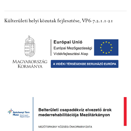
VÁLASZTÁSI INFORMÁCIÓK
Külterületi helyi közutak fejlesztése, VP6-7.2.1.1-21
NEMZETISÉGI ÖNKORMÁNYZAT
TÁRSULÁS
PÁLYÁZATOK
HIRDETMÉNYEK
ÓVODA ÉS MINI BÖLCSŐDE