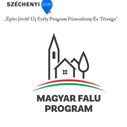
„Építs Jövőt! Új Esély Program Füzesabony És Térsége”