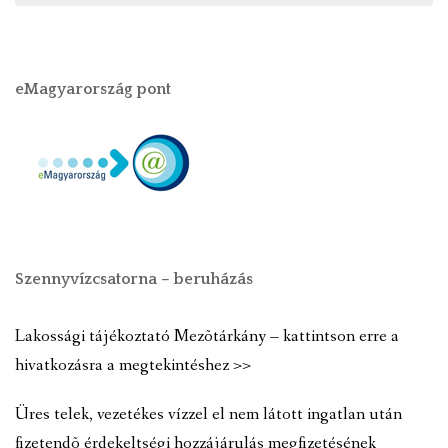
eMagyarország pont
Szennyvízcsatorna – beruházás
Lakossági tájékoztató Mezõtárkány – kattintson erre a
hivatkozásra a megtekintéshez >>
Üres telek, vezetékes vízzel el nem látott ingatlan után
fizetendõ érdekeltségi hozzájárulás megfizetésének