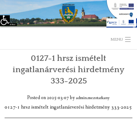
Eszköztár megnyitása
Skip
to
MENU
content
0127-1 hrsz ismételt
KEZDŐLAP
ingatlanárverési hirdetmény
TELEPÜLÉSÜNKRŐL
333-2025
LÁTNIVALÓK
Posted on
2025-03-07
by
admin.mezotarkany
KAPCSOLAT
0127-1 hrsz ismételt ingatlanárverési hirdetmény 333-2025
ÖNKORMÁNYZAT
KÉPVISELŐ-TESTÜLET