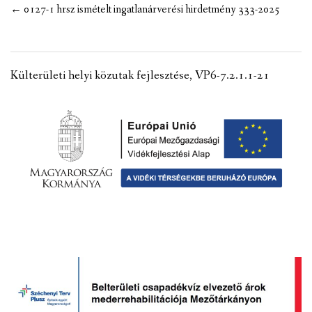
Post
←
0127-1 hrsz ismételt ingatlanárverési hirdetmény 333-2025
VÁLASZTÁSI INFORMÁCIÓK
navigation
NEMZETISÉGI ÖNKORMÁNYZAT
Külterületi helyi közutak fejlesztése, VP6-7.2.1.1-21
TÁRSULÁS
PÁLYÁZATOK
HIRDETMÉNYEK
ÓVODA ÉS MINI BÖLCSŐDE