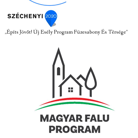
„Építs Jövőt! Új Esély Program Füzesabony És Térsége”