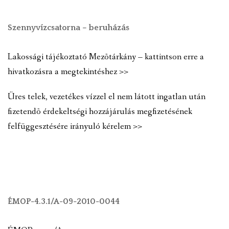
Szennyvízcsatorna – beruházás
Lakossági tájékoztató Mezõtárkány – kattintson erre a
hivatkozásra a megtekintéshez >>
Üres telek, vezetékes vízzel el nem látott ingatlan után
fizetendõ érdekeltségi hozzájárulás megfizetésének
felfüggesztésére irányuló kérelem >>
ÉMOP-4.3.1/A-09-2010-0044