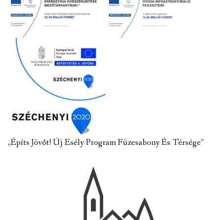
„Építs Jövőt! Új Esély Program Füzesabony És Térsége”