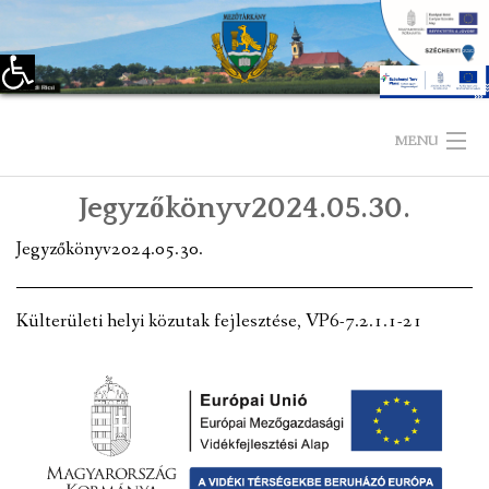
Eszköztár megnyitása
Skip
to
MENU
content
Jegyzőkönyv2024.05.30.
KEZDŐLAP
Jegyzőkönyv2024.05.30.
TELEPÜLÉSÜNKRŐL
LÁTNIVALÓK
Külterületi helyi közutak fejlesztése, VP6-7.2.1.1-21
KAPCSOLAT
ÖNKORMÁNYZAT
KÉPVISELŐ-TESTÜLET