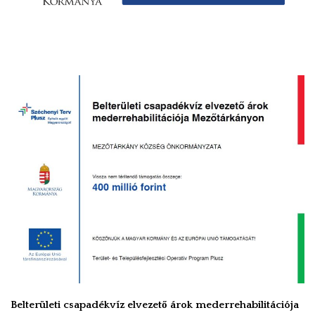
VÁLASZTÁSI INFORMÁCIÓK
NEMZETISÉGI ÖNKORMÁNYZAT
TÁRSULÁS
PÁLYÁZATOK
HIRDETMÉNYEK
ÓVODA ÉS MINI BÖLCSŐDE
Belterületi csapadékvíz elvezető árok mederrehabilitációja