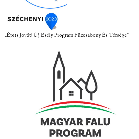
„Építs Jövőt! Új Esély Program Füzesabony És Térsége”