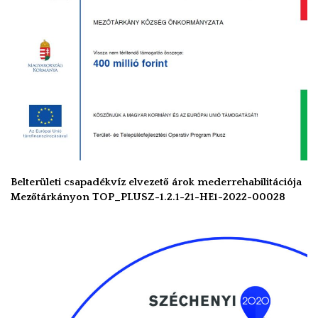
Belterületi csapadékvíz elvezető árok mederrehabilitációja
Mezőtárkányon TOP_PLUSZ-1.2.1-21-HE1-2022-00028