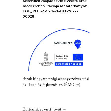
Belterületi csapadékvíz elvezető árok
mederrehabilitációja Mezőtárkányon
TOP_PLUSZ-1.2.1-21-HE1-2022-
00028
Észak-Magyarországi szennyvízelvezetési
és –kezelési fejlesztés 12. (ÉMO 12)
Építsünk együtt jövőt! –