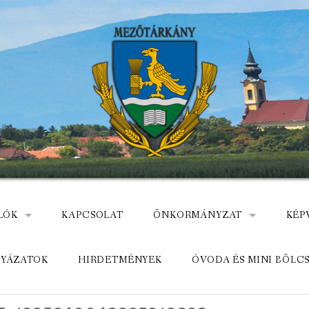
LÓK
KAPCSOLAT
ÖNKORMÁNYZAT
KÉP
: NEMZETÕRÖK HEVES MEGYÉBEN, MEZÕTÁRKÁNYON
ÁZ
KÖZADATKERESŐ
HEL
LYÁZATOK
HIRDETMÉNYEK
ÓVODA ÉS MINI BÖLC
MEZŐTÁRKÁNYI KÖZÖS ÖNKO
KÖZ
ELÉRHETŐSÉGE