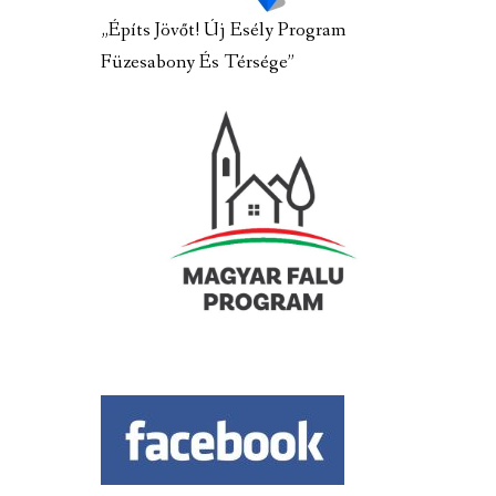
„Építs Jövőt! Új Esély Program
Füzesabony És Térsége”