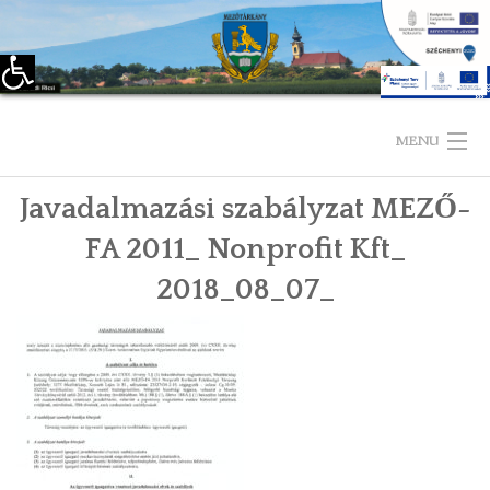
Eszköztár megnyitása
Skip
to
MENU
content
Javadalmazási szabályzat MEZŐ-
KEZDŐLAP
FA 2011_ Nonprofit Kft_
TELEPÜLÉSÜNKRŐL
2018_08_07_
LÁTNIVALÓK
KAPCSOLAT
ÖNKORMÁNYZAT
KÉPVISELŐ-TESTÜLET