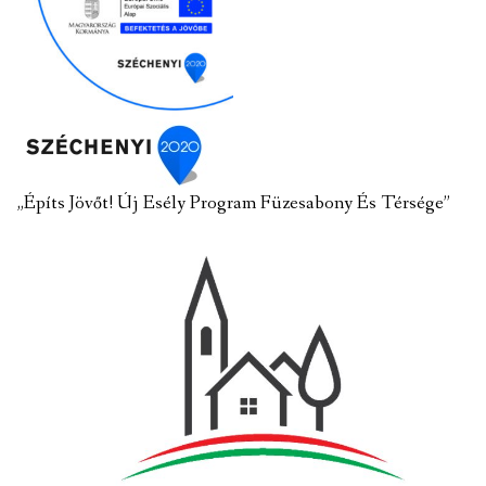
„Építs Jövőt! Új Esély Program Füzesabony És Térsége”