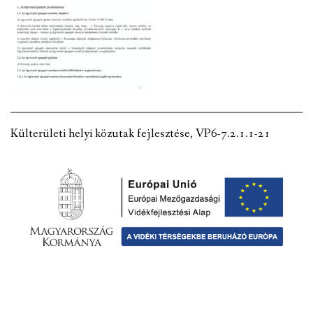
VÁLASZTÁSI INFORMÁCIÓK
NEMZETISÉGI ÖNKORMÁNYZAT
TÁRSULÁS
PÁLYÁZATOK
Külterületi helyi közutak fejlesztése, VP6-7.2.1.1-21
HIRDETMÉNYEK
ÓVODA ÉS MINI BÖLCSŐDE