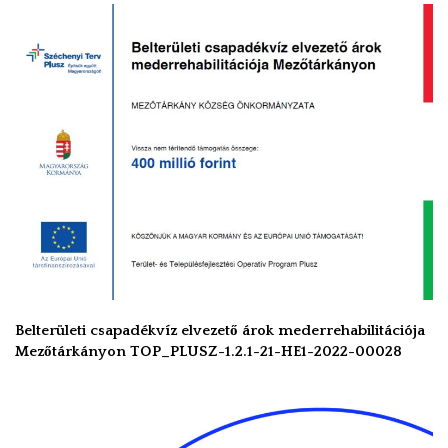
Belterületi csapadékvíz elvezető árok mederrehabilitációja
Mezőtárkányon TOP_PLUSZ-1.2.1-21-HE1-2022-00028