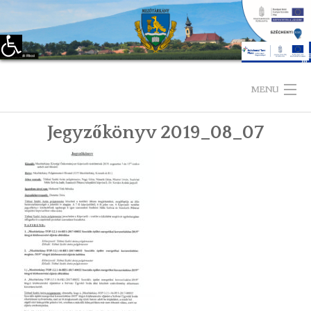
Eszköztár megnyitása
Skip
to
MENU
content
Jegyzőkönyv 2019_08_07
KEZDŐLAP
TELEPÜLÉSÜNKRŐL
LÁTNIVALÓK
KAPCSOLAT
ÖNKORMÁNYZAT
KÉPVISELŐ-TESTÜLET