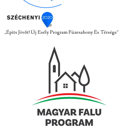
„Építs Jövőt! Új Esély Program Füzesabony És Térsége”