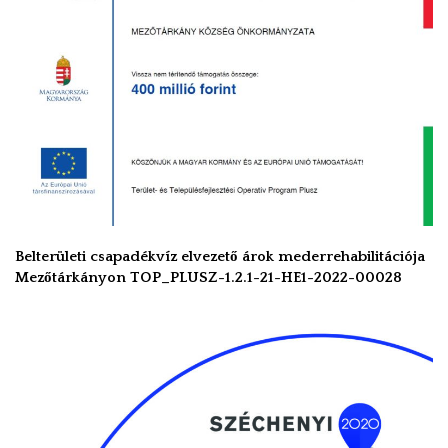
Belterületi csapadékvíz elvezető árok mederrehabilitációja
Mezőtárkányon TOP_PLUSZ-1.2.1-21-HE1-2022-00028