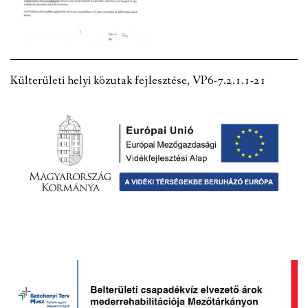
VÁLASZTÁSI INFORMÁCIÓK
NEMZETISÉGI ÖNKORMÁNYZAT
Külterületi helyi közutak fejlesztése, VP6-7.2.1.1-21
TÁRSULÁS
PÁLYÁZATOK
HIRDETMÉNYEK
ÓVODA ÉS MINI BÖLCSŐDE