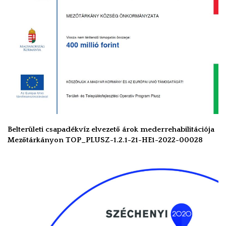
Belterületi csapadékvíz elvezető árok mederrehabilitációja
Mezőtárkányon TOP_PLUSZ-1.2.1-21-HE1-2022-00028