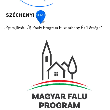
„Építs Jövőt! Új Esély Program Füzesabony És Térsége”