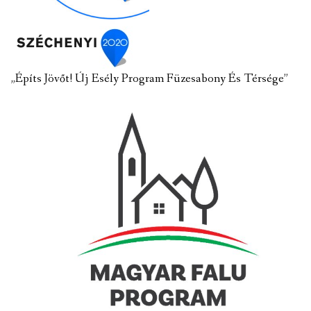
„Építs Jövőt! Új Esély Program Füzesabony És Térsége”