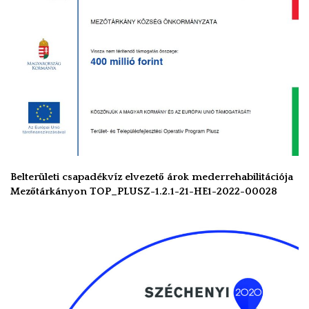
Belterületi csapadékvíz elvezető árok mederrehabilitációja
Mezőtárkányon TOP_PLUSZ-1.2.1-21-HE1-2022-00028