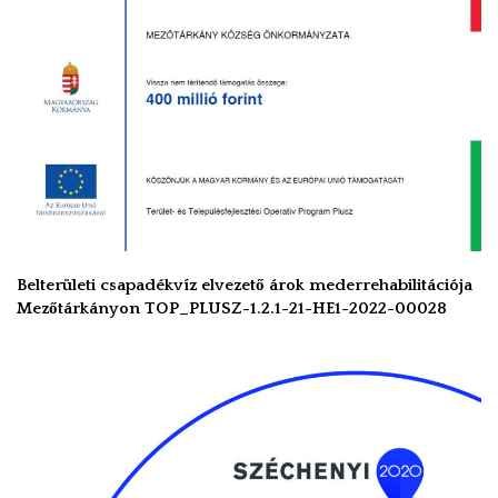
Belterületi csapadékvíz elvezető árok mederrehabilitációja
Mezőtárkányon TOP_PLUSZ-1.2.1-21-HE1-2022-00028