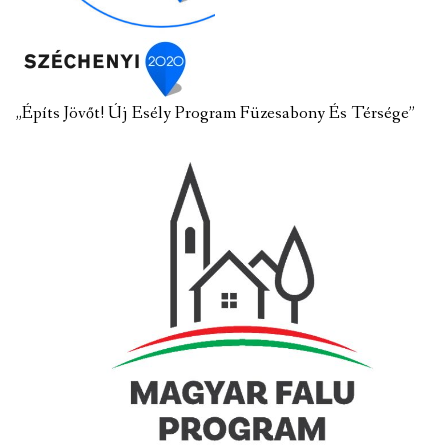
„Építs Jövőt! Új Esély Program Füzesabony És Térsége”