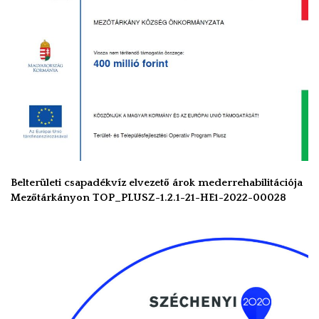
Belterületi csapadékvíz elvezető árok mederrehabilitációja
Mezőtárkányon TOP_PLUSZ-1.2.1-21-HE1-2022-00028