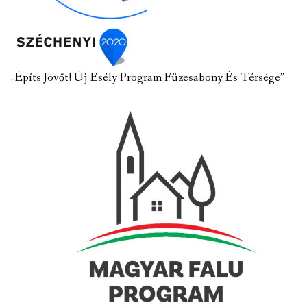
„Építs Jövőt! Új Esély Program Füzesabony És Térsége”