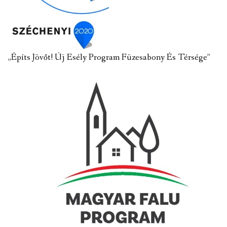
„Építs Jövőt! Új Esély Program Füzesabony És Térsége”