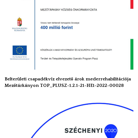
Belterületi csapadékvíz elvezető árok mederrehabilitációja
Mezőtárkányon TOP_PLUSZ-1.2.1-21-HE1-2022-00028