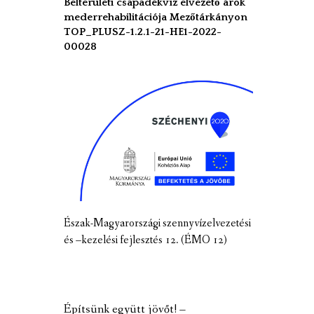
Belterületi csapadékvíz elvezető árok
mederrehabilitációja Mezőtárkányon
TOP_PLUSZ-1.2.1-21-HE1-2022-
00028
Észak-Magyarországi szennyvízelvezetési
és –kezelési fejlesztés 12. (ÉMO 12)
Építsünk együtt jövőt! –