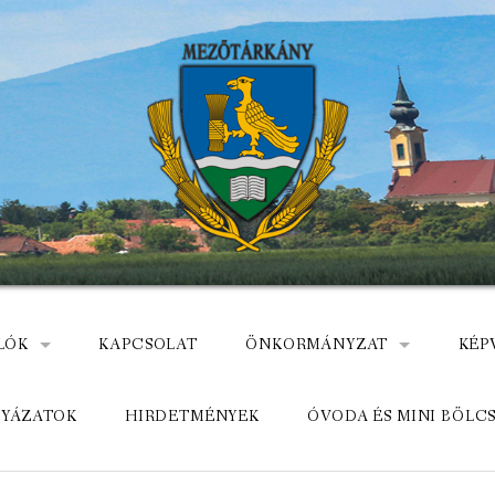
LÓK
KAPCSOLAT
ÖNKORMÁNYZAT
KÉP
: NEMZETÕRÖK HEVES MEGYÉBEN, MEZÕTÁRKÁNYON
ÁZ
KÖZADATKERESŐ
HEL
LYÁZATOK
HIRDETMÉNYEK
ÓVODA ÉS MINI BÖLC
MEZŐTÁRKÁNYI KÖZÖS ÖNKO
KÖZ
ELÉRHETŐSÉGE