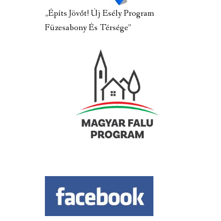
„Építs Jövőt! Új Esély Program
Füzesabony És Térsége”