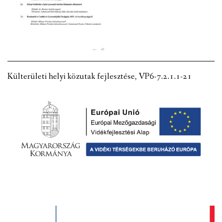
VÁLASZTÁSI INFORMÁCIÓK
NEMZETISÉGI ÖNKORMÁNYZAT
TÁRSULÁS
Külterületi helyi közutak fejlesztése, VP6-7.2.1.1-21
PÁLYÁZATOK
HIRDETMÉNYEK
ÓVODA ÉS MINI BÖLCSŐDE