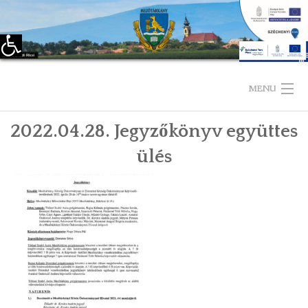
Eszköztár megnyitása
Skip
to
MENU
content
2022.04.28. Jegyzőkönyv együttes
KEZDŐLAP
ülés
TELEPÜLÉSÜNKRŐL
LÁTNIVALÓK
KAPCSOLAT
ÖNKORMÁNYZAT
KÉPVISELŐ-TESTÜLET