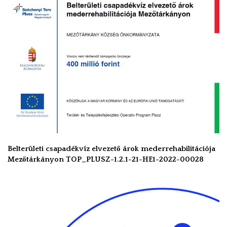
Belterületi csapadékvíz elvezető árok mederrehabilitációja
Mezőtárkányon TOP_PLUSZ-1.2.1-21-HE1-2022-00028