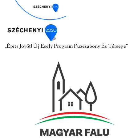
„Építs Jövőt! Új Esély Program Füzesabony És Térsége”