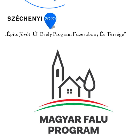
„Építs Jövőt! Új Esély Program Füzesabony És Térsége”