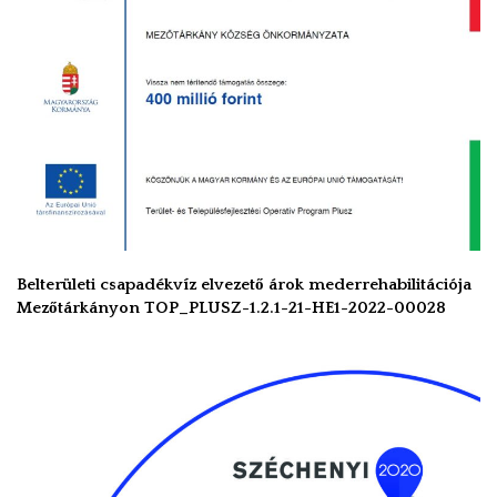
Belterületi csapadékvíz elvezető árok mederrehabilitációja
Mezőtárkányon TOP_PLUSZ-1.2.1-21-HE1-2022-00028