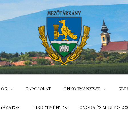
LÓK
KAPCSOLAT
ÖNKORMÁNYZAT
KÉP
: NEMZETÕRÖK HEVES MEGYÉBEN, MEZÕTÁRKÁNYON
ÁZ
KÖZADATKERESŐ
HEL
LYÁZATOK
HIRDETMÉNYEK
ÓVODA ÉS MINI BÖLC
MEZŐTÁRKÁNYI KÖZÖS ÖNKO
KÖZ
ELÉRHETŐSÉGE