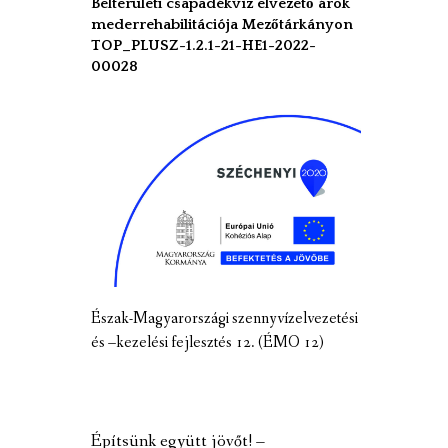
Belterületi csapadékvíz elvezető árok
mederrehabilitációja Mezőtárkányon
TOP_PLUSZ-1.2.1-21-HE1-2022-
00028
Észak-Magyarországi szennyvízelvezetési
és –kezelési fejlesztés 12. (ÉMO 12)
Építsünk együtt jövőt! –