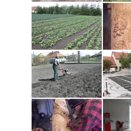
MEZÕTÁRKÁNYI ZSEBKALAUZ
MEZŐTÁRKÁNY KINCSE
MEZŐTÁRKÁNY ÉRTÉKEI