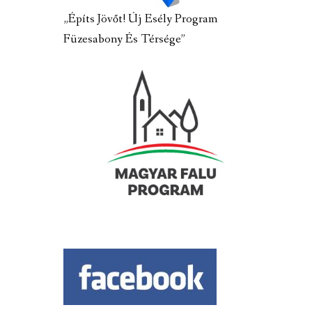
„Építs Jövőt! Új Esély Program
Füzesabony És Térsége”