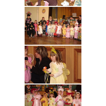
VÁLASZTÁSI INFORMÁCIÓK
NEMZETISÉGI ÖNKORMÁNYZAT
TÁRSULÁS
PÁLYÁZATOK
HIRDETMÉNYEK
ÓVODA ÉS MINI BÖLCSŐDE