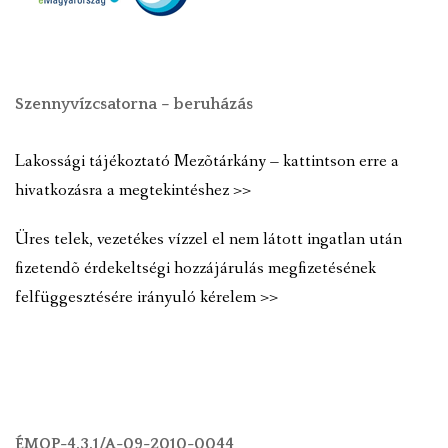
Szennyvízcsatorna – beruházás
Lakossági tájékoztató Mezõtárkány – kattintson erre a
hivatkozásra a megtekintéshez >>
Üres telek, vezetékes vízzel el nem látott ingatlan után
fizetendõ érdekeltségi hozzájárulás megfizetésének
felfüggesztésére irányuló kérelem >>
ÉMOP-4.3.1/A-09-2010-0044