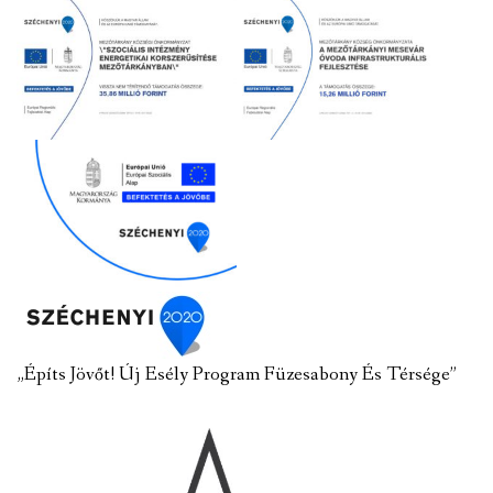
„Építs Jövőt! Új Esély Program Füzesabony És Térsége”