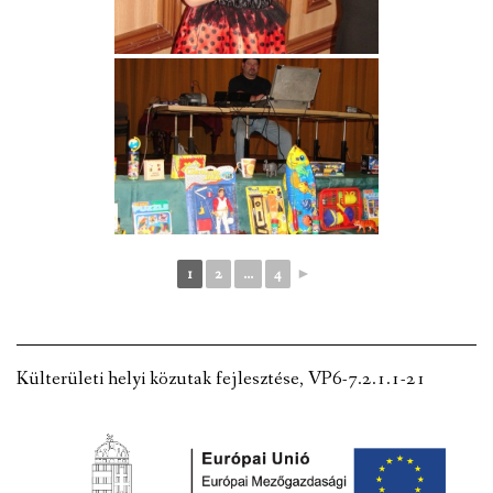
1
2
...
4
►
Külterületi helyi közutak fejlesztése, VP6-7.2.1.1-21