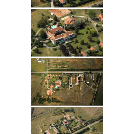
VÁLASZTÁSI INFORMÁCIÓK
NEMZETISÉGI ÖNKORMÁNYZAT
TÁRSULÁS
PÁLYÁZATOK
HIRDETMÉNYEK
ÓVODA ÉS MINI BÖLCSŐDE