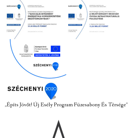
„Építs Jövőt! Új Esély Program Füzesabony És Térsége”