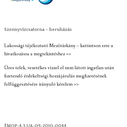
Szennyvízcsatorna – beruházás
Lakossági tájékoztató Mezõtárkány – kattintson erre a
hivatkozásra a megtekintéshez >>
Üres telek, vezetékes vízzel el nem látott ingatlan után
fizetendõ érdekeltségi hozzájárulás megfizetésének
felfüggesztésére irányuló kérelem >>
ÉMOP-4.3.1/A-09-2010-0044