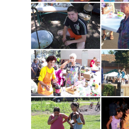
MEZÕTÁRKÁNYI ZSEBKALAUZ
MEZŐTÁRKÁNY KINCSE
MEZŐTÁRKÁNY ÉRTÉKEI