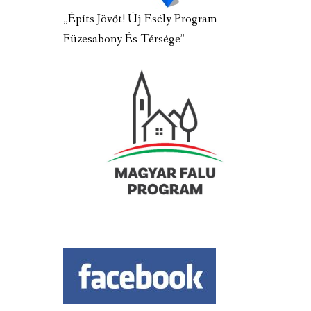
„Építs Jövőt! Új Esély Program
Füzesabony És Térsége”