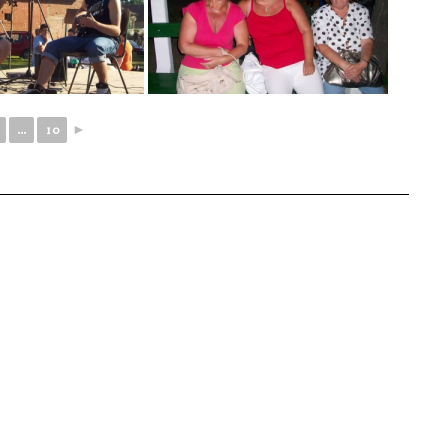
...
10
►