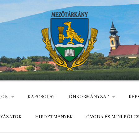
LÓK
KAPCSOLAT
ÖNKORMÁNYZAT
KÉP
: NEMZETÕRÖK HEVES MEGYÉBEN, MEZÕTÁRKÁNYON
ÁZ
KÖZADATKERESŐ
HEL
LYÁZATOK
HIRDETMÉNYEK
ÓVODA ÉS MINI BÖLC
MEZŐTÁRKÁNYI KÖZÖS ÖNKO
KÖZ
ELÉRHETŐSÉGE