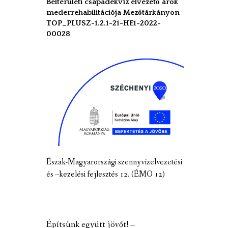
Belterületi csapadékvíz elvezető árok
mederrehabilitációja Mezőtárkányon
TOP_PLUSZ-1.2.1-21-HE1-2022-
00028
Észak-Magyarországi szennyvízelvezetési
és –kezelési fejlesztés 12. (ÉMO 12)
Építsünk együtt jövőt! –