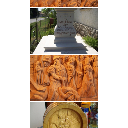
VÁLASZTÁSI INFORMÁCIÓK
NEMZETISÉGI ÖNKORMÁNYZAT
TÁRSULÁS
PÁLYÁZATOK
HIRDETMÉNYEK
ÓVODA ÉS MINI BÖLCSŐDE