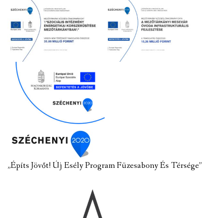
„Építs Jövőt! Új Esély Program Füzesabony És Térsége”