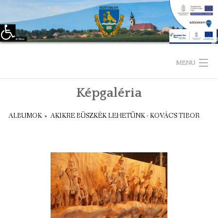
Eszköztár megnyitása
Skip
to
MENU
content
Képgaléria
KEZDŐLAP
ALBUMOK
»
AKIKRE BÜSZKÉK LEHETÜNK - KOVÁCS TIBOR
TELEPÜLÉSÜNKRŐL
LÁTNIVALÓK
KAPCSOLAT
ÖNKORMÁNYZAT
KÉPVISELŐ-TESTÜLET