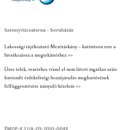
Szennyvízcsatorna – beruházás
Lakossági tájékoztató Mezõtárkány – kattintson erre a
hivatkozásra a megtekintéshez >>
Üres telek, vezetékes vízzel el nem látott ingatlan után
fizetendõ érdekeltségi hozzájárulás megfizetésének
felfüggesztésére irányuló kérelem >>
ÉMOP-4.3.1/A-09-2010-0044