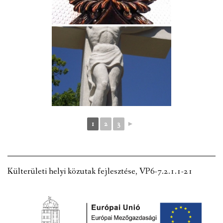
1
2
3
►
Külterületi helyi közutak fejlesztése, VP6-7.2.1.1-21