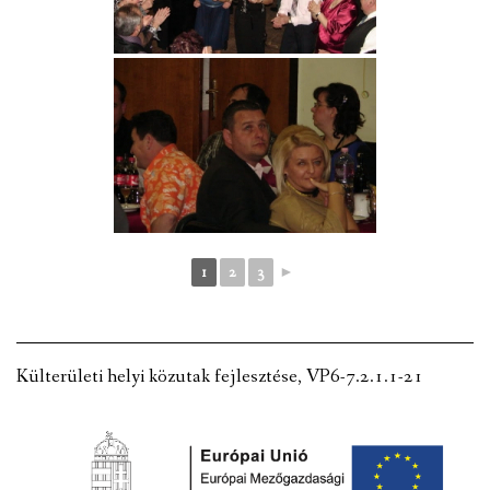
1
2
3
►
Külterületi helyi közutak fejlesztése, VP6-7.2.1.1-21