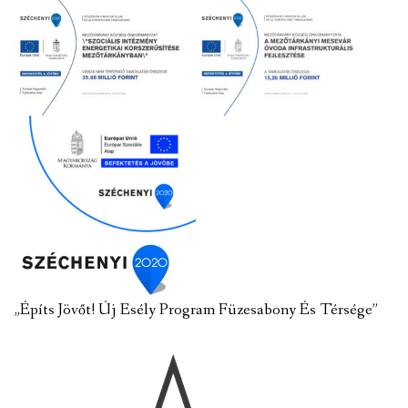
„Építs Jövőt! Új Esély Program Füzesabony És Térsége”