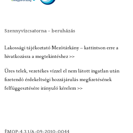
Szennyvízcsatorna – beruházás
Lakossági tájékoztató Mezõtárkány – kattintson erre a
hivatkozásra a megtekintéshez >>
Üres telek, vezetékes vízzel el nem látott ingatlan után
fizetendõ érdekeltségi hozzájárulás megfizetésének
felfüggesztésére irányuló kérelem >>
ÉMOP-4.3.1/A-09-2010-0044