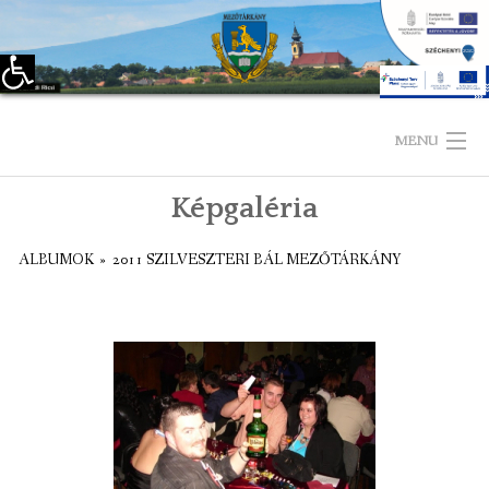
Eszköztár megnyitása
Skip
to
MENU
content
Képgaléria
KEZDŐLAP
ALBUMOK
»
2011 SZILVESZTERI BÁL MEZŐTÁRKÁNY
TELEPÜLÉSÜNKRŐL
LÁTNIVALÓK
KAPCSOLAT
ÖNKORMÁNYZAT
KÉPVISELŐ-TESTÜLET