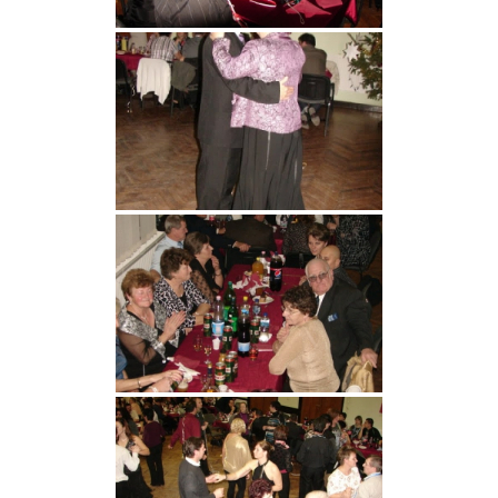
VÁLASZTÁSI INFORMÁCIÓK
NEMZETISÉGI ÖNKORMÁNYZAT
TÁRSULÁS
PÁLYÁZATOK
HIRDETMÉNYEK
ÓVODA ÉS MINI BÖLCSŐDE