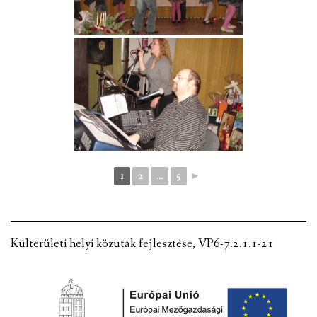
1
2
...
5
►
Külterületi helyi közutak fejlesztése, VP6-7.2.1.1-21