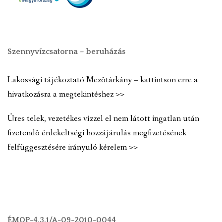
Szennyvízcsatorna – beruházás
Lakossági tájékoztató Mezõtárkány – kattintson erre a
hivatkozásra a megtekintéshez >>
Üres telek, vezetékes vízzel el nem látott ingatlan után
fizetendõ érdekeltségi hozzájárulás megfizetésének
felfüggesztésére irányuló kérelem >>
ÉMOP-4.3.1/A-09-2010-0044