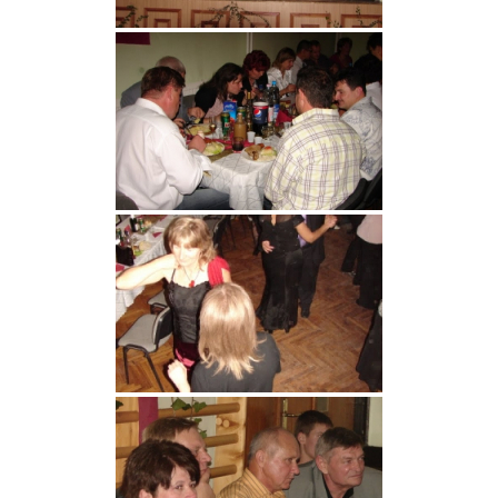
VÁLASZTÁSI INFORMÁCIÓK
NEMZETISÉGI ÖNKORMÁNYZAT
TÁRSULÁS
PÁLYÁZATOK
HIRDETMÉNYEK
ÓVODA ÉS MINI BÖLCSŐDE