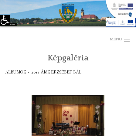
Eszköztár megnyitása
Skip
to
MENU
content
Képgaléria
KEZDŐLAP
ALBUMOK
»
2011 ÁMK ERZSÉBET BÁL
TELEPÜLÉSÜNKRŐL
LÁTNIVALÓK
KAPCSOLAT
ÖNKORMÁNYZAT
KÉPVISELŐ-TESTÜLET