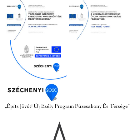
„Építs Jövőt! Új Esély Program Füzesabony És Térsége”