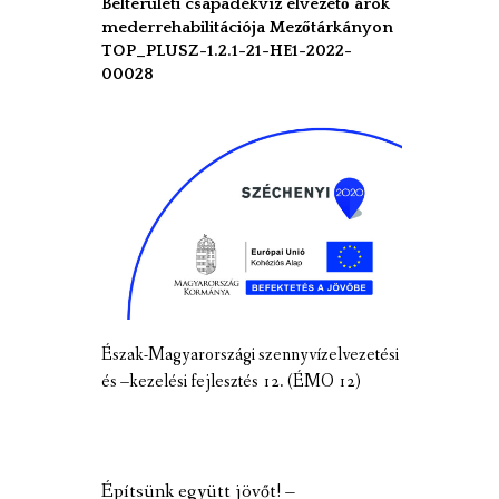
Belterületi csapadékvíz elvezető árok
mederrehabilitációja Mezőtárkányon
TOP_PLUSZ-1.2.1-21-HE1-2022-
00028
Észak-Magyarországi szennyvízelvezetési
és –kezelési fejlesztés 12. (ÉMO 12)
Építsünk együtt jövőt! –