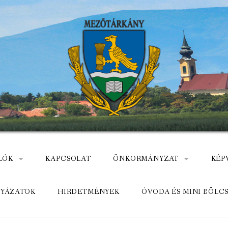
LÓK
KAPCSOLAT
ÖNKORMÁNYZAT
KÉP
: NEMZETÕRÖK HEVES MEGYÉBEN, MEZÕTÁRKÁNYON
ÁZ
KÖZADATKERESŐ
HEL
LYÁZATOK
HIRDETMÉNYEK
ÓVODA ÉS MINI BÖLC
MEZŐTÁRKÁNYI KÖZÖS ÖNKO
KÖZ
ELÉRHETŐSÉGE