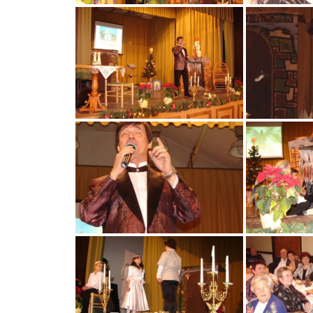
MEZÕTÁRKÁNYI ZSEBKALAUZ
MEZŐTÁRKÁNY KINCSE
MEZŐTÁRKÁNY ÉRTÉKEI