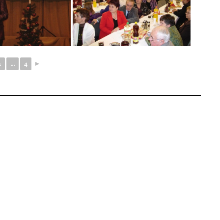
2
...
4
►