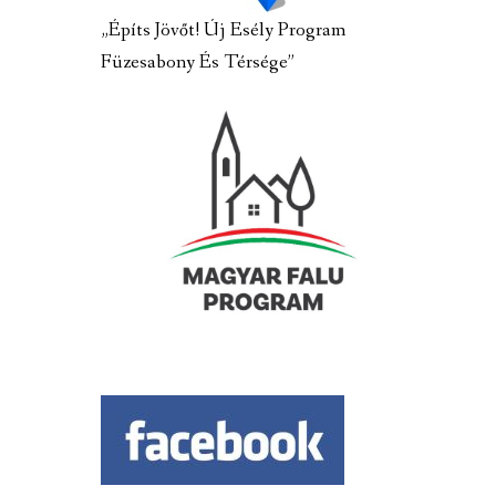
„Építs Jövőt! Új Esély Program
Füzesabony És Térsége”