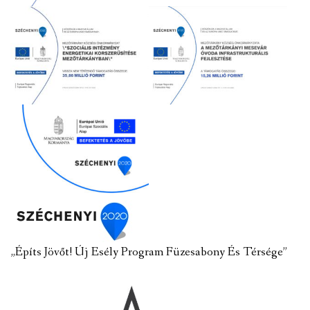
„Építs Jövőt! Új Esély Program Füzesabony És Térsége”