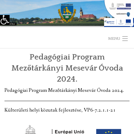
Eszköztár megnyitása
Skip
to
MENU
content
Pedagógiai Program
KEZDŐLAP
Mezőtárkányi Mesevár Óvoda
TELEPÜLÉSÜNKRŐL
2024.
LÁTNIVALÓK
Pedagógiai Program Mezőtárkányi Mesevár Óvoda 2024.
KAPCSOLAT
Külterületi helyi közutak fejlesztése, VP6-7.2.1.1-21
ÖNKORMÁNYZAT
KÉPVISELŐ-TESTÜLET