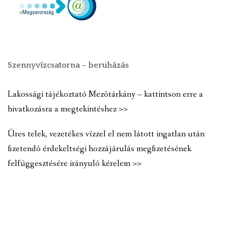
Szennyvízcsatorna – beruházás
Lakossági tájékoztató Mezõtárkány – kattintson erre a
hivatkozásra a megtekintéshez >>
Üres telek, vezetékes vízzel el nem látott ingatlan után
fizetendõ érdekeltségi hozzájárulás megfizetésének
felfüggesztésére irányuló kérelem >>