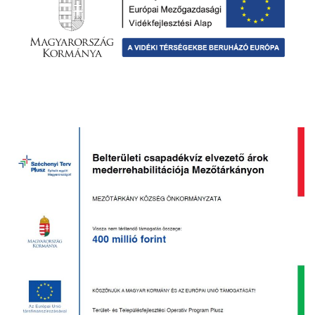
VÁLASZTÁSI INFORMÁCIÓK
NEMZETISÉGI ÖNKORMÁNYZAT
TÁRSULÁS
PÁLYÁZATOK
HIRDETMÉNYEK
ÓVODA ÉS MINI BÖLCSŐDE