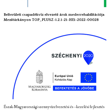
Belterületi csapadékvíz elvezető árok mederrehabilitációja
Mezőtárkányon TOP_PLUSZ-1.2.1-21-HE1-2022-00028
Észak-Magyarországi szennyvízelvezetési és –kezelési fejlesztés