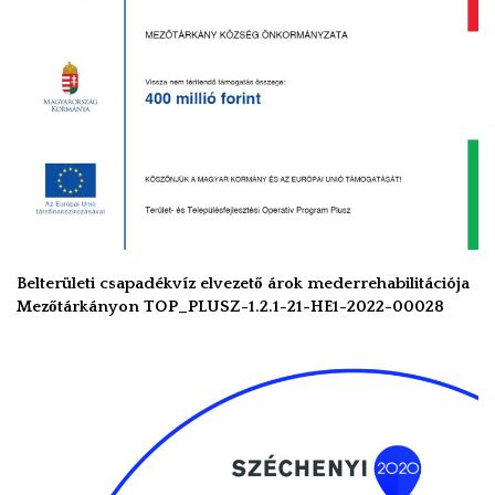
Belterületi csapadékvíz elvezető árok mederrehabilitációja
Mezőtárkányon TOP_PLUSZ-1.2.1-21-HE1-2022-00028