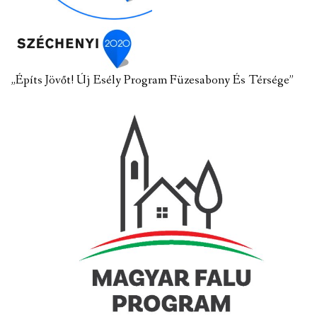
„Építs Jövőt! Új Esély Program Füzesabony És Térsége”