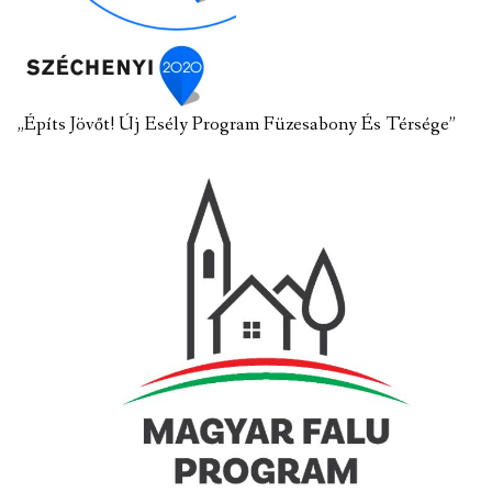
„Építs Jövőt! Új Esély Program Füzesabony És Térsége”