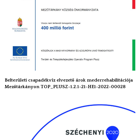
Belterületi csapadékvíz elvezető árok mederrehabilitációja
Mezőtárkányon TOP_PLUSZ-1.2.1-21-HE1-2022-00028