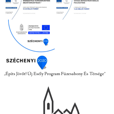
„Építs Jövőt! Új Esély Program Füzesabony És Térsége”