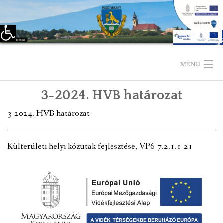
Eszköztár megnyitása
Skip
to
MENU
content
3-2024. HVB határozat
KEZDŐLAP
3-2024. HVB határozat
TELEPÜLÉSÜNKRŐL
LÁTNIVALÓK
Külterületi helyi közutak fejlesztése, VP6-7.2.1.1-21
KAPCSOLAT
ÖNKORMÁNYZAT
KÉPVISELŐ-TESTÜLET