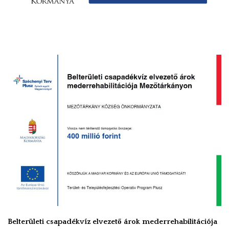
VÁLASZTÁSI INFORMÁCIÓK
NEMZETISÉGI ÖNKORMÁNYZAT
TÁRSULÁS
PÁLYÁZATOK
HIRDETMÉNYEK
ÓVODA ÉS MINI BÖLCSŐDE
Belterületi csapadékvíz elvezető árok mederrehabilitációja