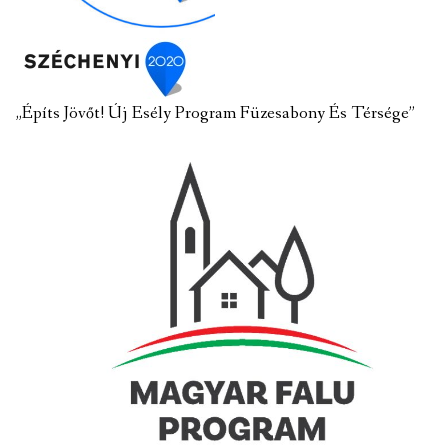
„Építs Jövőt! Új Esély Program Füzesabony És Térsége”