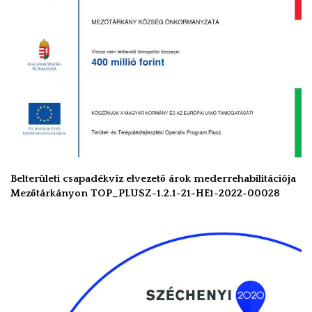
Belterületi csapadékvíz elvezető árok mederrehabilitációja
Mezőtárkányon TOP_PLUSZ-1.2.1-21-HE1-2022-00028