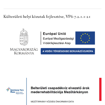
VÁLASZTÁSI INFORMÁCIÓK
Külterületi helyi közutak fejlesztése, VP6-7.2.1.1-21
NEMZETISÉGI ÖNKORMÁNYZAT
TÁRSULÁS
PÁLYÁZATOK
HIRDETMÉNYEK
ÓVODA ÉS MINI BÖLCSŐDE