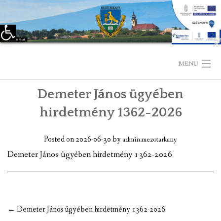
Eszköztár megnyitása
Skip
to
MENU
content
Demeter János ügyében
KEZDŐLAP
hirdetmény 1362-2026
TELEPÜLÉSÜNKRŐL
Posted on
2026-06-30
by
admin.mezotarkany
LÁTNIVALÓK
Demeter János ügyében hirdetmény 1362-2026
KAPCSOLAT
ÖNKORMÁNYZAT
Post
←
Demeter János ügyében hirdetmény 1362-2026
KÉPVISELŐ-TESTÜLET
navigation