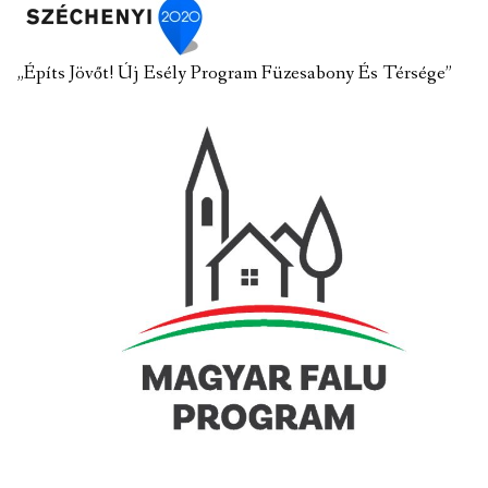
„Építs Jövőt! Új Esély Program Füzesabony És Térsége”