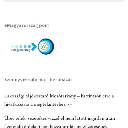
eMagyarország pont
Szennyvízcsatorna – beruházás
Lakossági tájékoztató Mezõtárkány – kattintson erre a
hivatkozásra a megtekintéshez >>
Üres telek, vezetékes vízzel el nem látott ingatlan után
fizetendõ érdekeltségi hozzájárulás megfizetésének