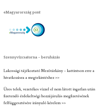
eMagyarország pont
Szennyvízcsatorna – beruházás
Lakossági tájékoztató Mezõtárkány – kattintson erre a
hivatkozásra a megtekintéshez >>
Üres telek, vezetékes vízzel el nem látott ingatlan után
fizetendõ érdekeltségi hozzájárulás megfizetésének
felfüggesztésére irányuló kérelem >>