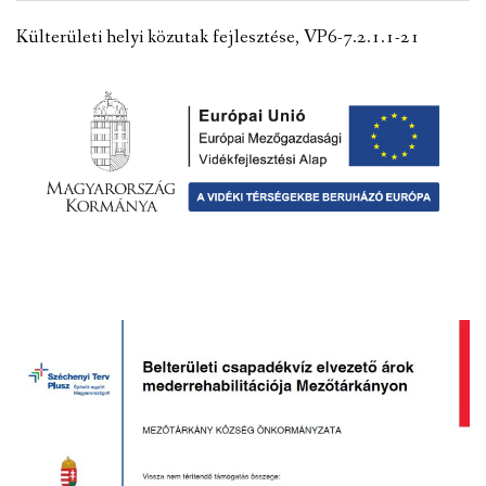
VÁLASZTÁSI INFORMÁCIÓK
Külterületi helyi közutak fejlesztése, VP6-7.2.1.1-21
NEMZETISÉGI ÖNKORMÁNYZAT
TÁRSULÁS
PÁLYÁZATOK
HIRDETMÉNYEK
ÓVODA ÉS MINI BÖLCSŐDE