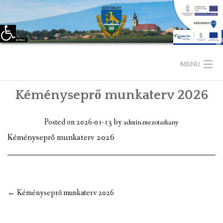
Eszköztár megnyitása
Skip
to
MENU
content
Kéményseprő munkaterv 2026
KEZDŐLAP
TELEPÜLÉSÜNKRŐL
Posted on
2026-01-13
by
admin.mezotarkany
Kéményseprő munkaterv 2026
LÁTNIVALÓK
KAPCSOLAT
ÖNKORMÁNYZAT
Post
←
Kéményseprő munkaterv 2026
navigation
KÉPVISELŐ-TESTÜLET