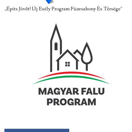
„Építs Jövőt! Új Esély Program Füzesabony És Térsége”