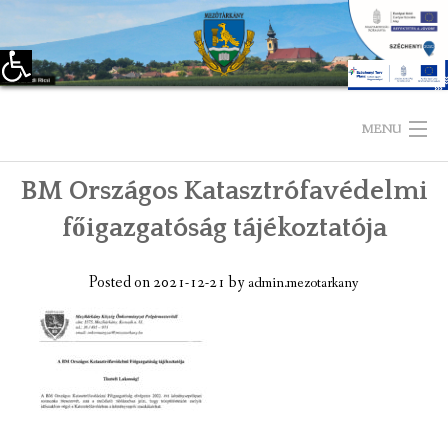
Eszköztár megnyitása
Skip
to
MENU
content
BM Országos Katasztrófavédelmi
KEZDŐLAP
főigazgatóság tájékoztatója
TELEPÜLÉSÜNKRŐL
Posted on
2021-12-21
by
admin.mezotarkany
LÁTNIVALÓK
KAPCSOLAT
ÖNKORMÁNYZAT
KÉPVISELŐ-TESTÜLET