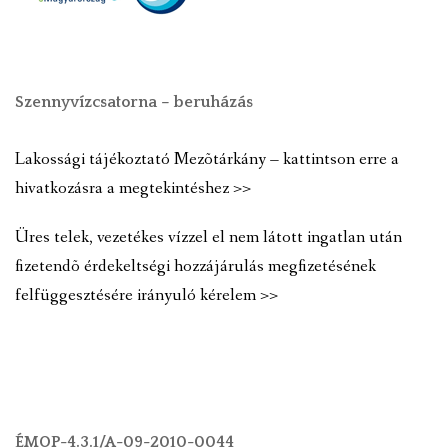
Szennyvízcsatorna – beruházás
Lakossági tájékoztató Mezõtárkány – kattintson erre a
hivatkozásra a megtekintéshez >>
Üres telek, vezetékes vízzel el nem látott ingatlan után
fizetendõ érdekeltségi hozzájárulás megfizetésének
felfüggesztésére irányuló kérelem >>
ÉMOP-4.3.1/A-09-2010-0044