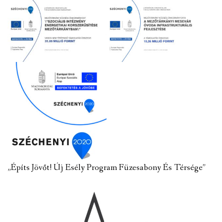
„Építs Jövőt! Új Esély Program Füzesabony És Térsége”