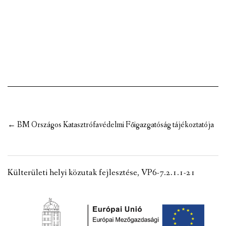
VÁLASZTÁSI INFORMÁCIÓK
NEMZETISÉGI ÖNKORMÁNYZAT
TÁRSULÁS
PÁLYÁZATOK
HIRDETMÉNYEK
Post
←
BM Országos Katasztrófavédelmi Főigazgatóság tájékoztatója
ÓVODA ÉS MINI BÖLCSŐDE
navigation
Külterületi helyi közutak fejlesztése, VP6-7.2.1.1-21